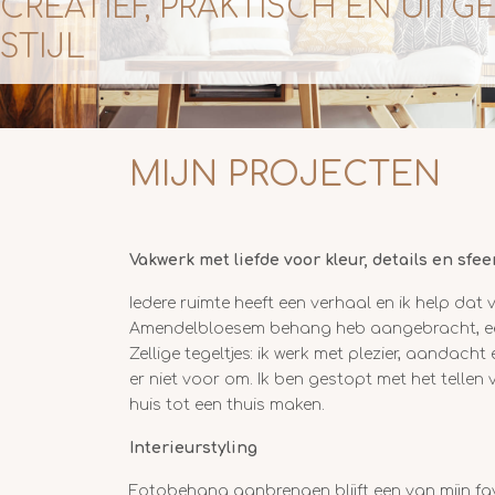
CREATIEF, PRAKTISCH EN UITG
STIJL
MIJN PROJECTEN
Vakwerk met liefde voor kleur, details en sfee
Iedere ruimte heeft een verhaal en ik help dat
Amendelbloesem behang heb aangebracht, een
Zellige tegeltjes: ik werk met plezier, aandac
er niet voor om. Ik ben gestopt met het tellen
huis tot een thuis maken.
Interieurstyling
Fotobehang aanbrengen blijft een van mijn favo