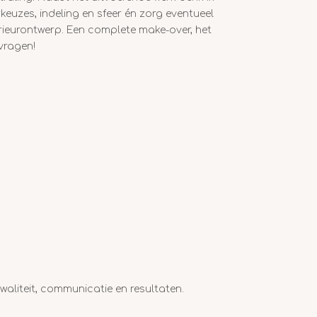
rkeuzes, indeling en sfeer én zorg eventueel
terieurontwerp. Een complete make-over, het
rvragen!
aliteit, communicatie en resultaten.