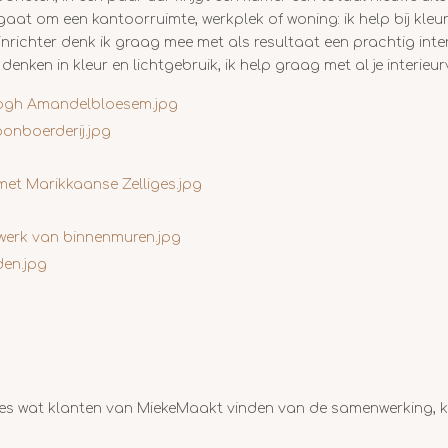
gaat om een kantoorruimte, werkplek of woning: ik help bij kleu
eurinrichter denk ik graag mee met als resultaat een prachtig in
enken in kleur en lichtgebruik, ik help graag met al je interieu
ees wat klanten van MiekeMaakt vinden van de samenwerking, kw